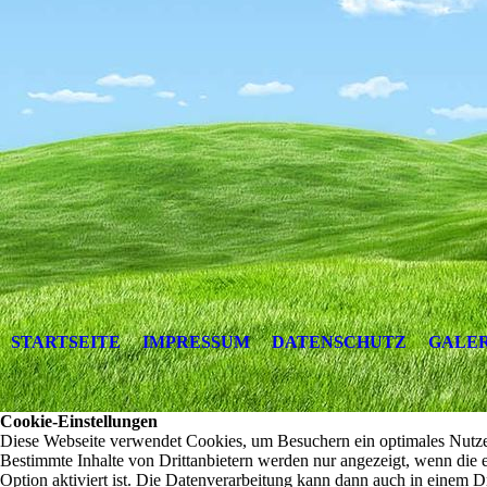
STARTSEITE
IMPRESSUM
DATENSCHUTZ
GALER
Cookie-Einstellungen
Diese Webseite verwendet Cookies, um Besuchern ein optimales Nutzer
Bestimmte Inhalte von Drittanbietern werden nur angezeigt, wenn die 
Option aktiviert ist. Die Datenverarbeitung kann dann auch in einem Dr